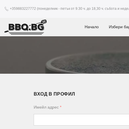
+359883227772 (понеделник - петък от 9.30 ч. до 18,30 ч. събота и недел
Начало
Избери ба
ВХОД В ПРОФИЛ
Имейл адрес
*