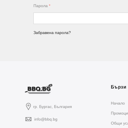
Парола
*
Забравена парола?
Бързи 
Начало
гр. Бургас, България
Промоци
info@bbq.bg
Общи ус