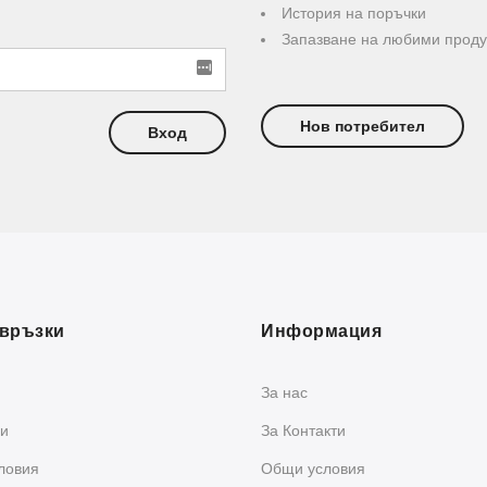
История на поръчки
Запазване на любими проду
Нов потребител
Вход
връзки
Информация
За нас
и
За Контакти
ловия
Общи условия