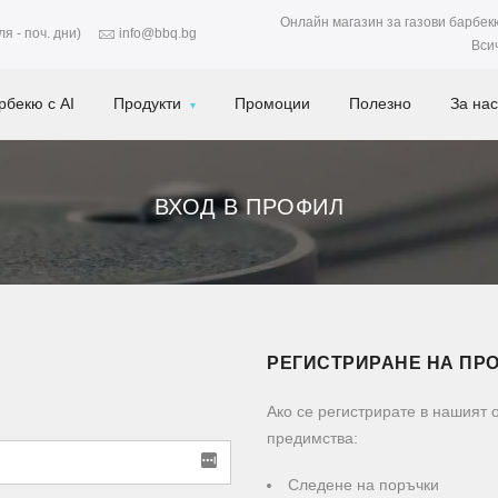
Онлайн магазин за газови барбек
я - поч. дни)
info@bbq.bg
Вси
рбекю с AI
Продукти
Промоции
Полезно
За нас
ВХОД В ПРОФИЛ
РЕГИСТРИРАНЕ НА ПР
Ако се регистрирате в нашият
предимства:
Следене на поръчки