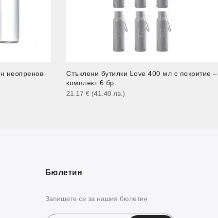
ен неопренов
Стъклени бутилки Love 400 мл с покритие –
комплект 6 бр.
21.17
€
(41.40
лв.
)
Бюлетин
Запишете се за нашия бюлетин