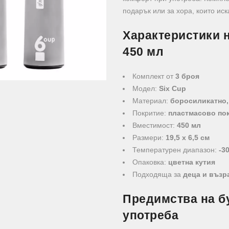
подарък или за хора, които ис
Характеристики н
450 мл
Комплект от
3 броя
Модел:
Six Cup
Материал:
боросиликатно,
Покритие:
пластмасово по
Вместимост:
450 мл
Размери:
19,5 x 6,5 см
Температурен диапазон:
-3
Опаковка:
цветна кутия
Подходяща за
деца и възр
Предимства на б
употреба