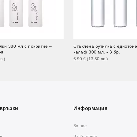
лки 380 мл с покритие –
Стъклена бутилка с еднотон
оя
калъф 300 мл. - 3 бр.
в.
)
6.90
€
(13.50
лв.
)
връзки
Информация
За нас
и
За Контакти