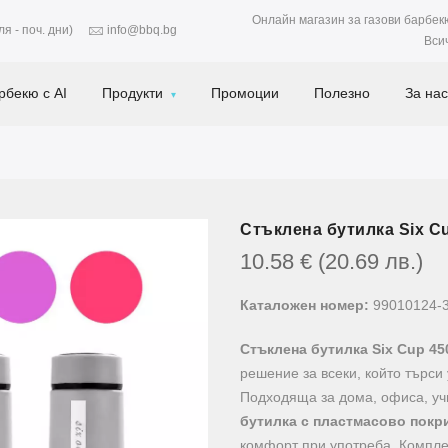
Онлайн магазин за газови барбек
я - поч. дни)
info@bbq.bg
Вси
рбекю с AI
Продукти
Промоции
Полезно
За нас
Стъклена бутилка Six Cu
10.58
€
(20.69
лв.
)
Каталожен номер:
99010124-
Стъклена бутилка Six Cup 450
решение за всеки, който търси
Подходяща за дома, офиса, уч
бутилка с пластмасово покр
комфорт при употреба. Комплек