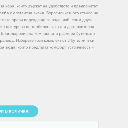
 за хора, които държат на удобството и предпочитат
треба
с елегантна визия. Боросиликатното стъкло не
то го прави подходящо за вода, чай, сок и други
тие осигурява по-стабилен захват и допълнителна
 Благодарение на компактните размери бутилките
раница. Изберете този комплект от 3 бутилки и си
за вода
, които предлагат комфорт, устойчивост и
И В КОЛИЧКА