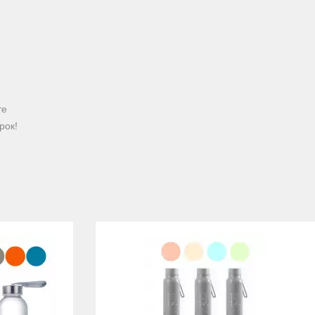
те
рок!