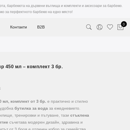
юта, барбекюта на дървени въглища и комплекти и аксесоари за барбекю.
чко за перфектното барбекю на едно място!
0
Контакти
B2B
p 450 мл – комплект 3 бр.
3
 мл, комплект от 3 бр.
е практично и стилно
 удобна
бутилка за вода
за ежедневието.
илище, тренировки и пътуване, тази
стъклена
итие
съчетава модерен дизайн, здравина и
тът от 3 броя е отличен избор за семейства,