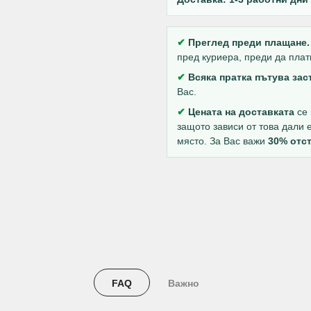
✔
Преглед преди плащане.
пред куриера, преди да плат
✔
Всяка пратка пътува за
Вас.
✔
Цената на доставката
се 
защото зависи от това дали 
място. За Вас важи
30% отст
FAQ
Важно