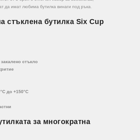
кат да имат любима бутилка винаги под ръка.
а стъклена бутилка Six Cup
 закалено стъкло
критие
0°C до +150°C
астни
утилката за многократна