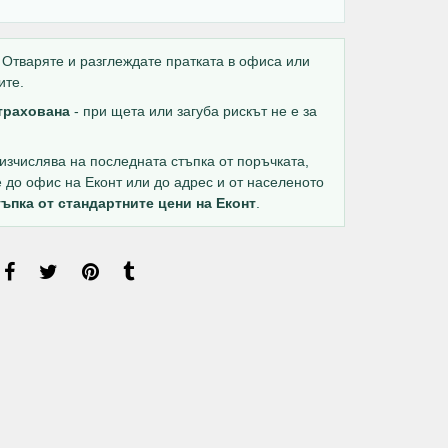
Отваряте и разглеждате пратката в офиса или
ите.
страхована
- при щета или загуба рискът не е за
изчислява на последната стъпка от поръчката,
е до офис на Еконт или до адрес и от населеното
ъпка от стандартните цени на Еконт
.