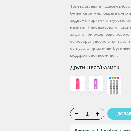
Този комплект е чудесен избор
бутилка за многократна упо
задържа миризми и вкусове, кое
напитки. Пластмасовото покри
защита при ежедневно носене.
се побират удобно в чанта или 
осигурете
практични бутилки 
модерен стил всеки ден.
Други Цвят/Размер
ДОБАВ
Доставка: 1-3 работни дни