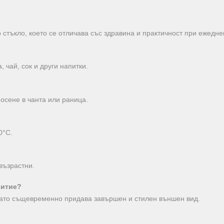
 стъкло, което се отличава със здравина и практичност при ежедне
 чай, сок и други напитки.
носене в чанта или раница.
0°C.
 възрастни.
ритие?
 като същевременно придава завършен и стилен външен вид.