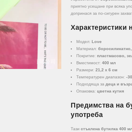
приятно усещане при всяка уп
допринася за по-сигурен захва
Характеристики н
Модел:
Love
Материал:
боросиликатно,
Покритие:
пластмасово, зе
Вместимост:
400 мл
Размери:
21,2 x 6 см
Температурен диапазон:
-3
Подходяща за
деца и възр
Опаковка:
цветна кутия
Предимства на б
употреба
Тази
стъклена бутилка 400 м