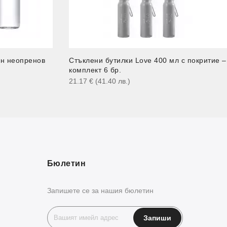
ен неопренов
Стъклени бутилки Love 400 мл с покритие –
комплект 6 бр.
21.17
€
(41.40
лв.
)
Бюлетин
Запишете се за нашия бюлетин