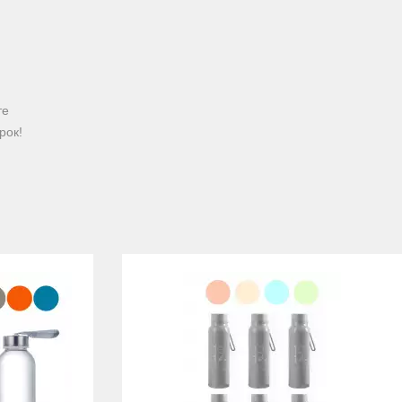
те
рок!