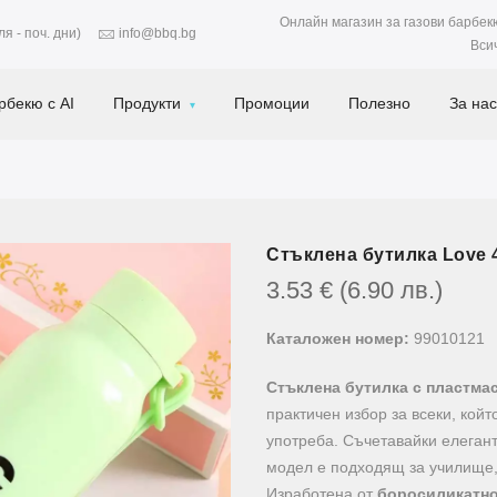
Онлайн магазин за газови барбек
я - поч. дни)
info@bbq.bg
Вси
рбекю с AI
Продукти
Промоции
Полезно
За нас
Стъклена бутилка Love 
3.53
€
(6.90
лв.
)
Каталожен номер:
99010121
Стъклена бутилка с пластмас
практичен избор за всеки, кой
употреба. Съчетавайки елегант
модел е подходящ за училище,
Изработена от
боросиликатно