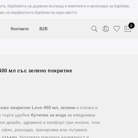
юта, барбекюта на дървени въглища и комплекти и аксесоари за барбекю.
чко за перфектното барбекю на едно място!
0
Контакти
B2B
400 мл със зелено покритие
ово покритие Love 400 мл, зелена
е стилен и
то търси удобна
бутилка за вода
за ежедневна
ен дизайн, здравина и комфорт при носене, този
 офис, разходка, тренировка или пътуване.
 стъкло
, бутилката предлага надеждност и