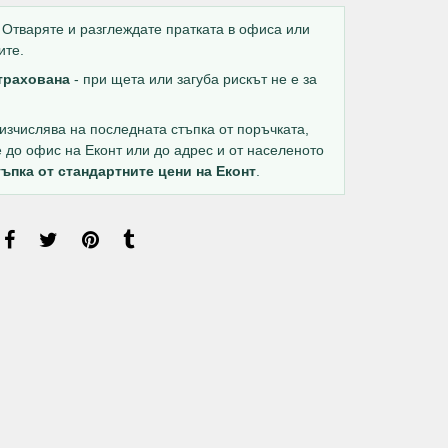
Отваряте и разглеждате пратката в офиса или
ите.
страхована
- при щета или загуба рискът не е за
изчислява на последната стъпка от поръчката,
е до офис на Еконт или до адрес и от населеното
ъпка от стандартните цени на Еконт
.