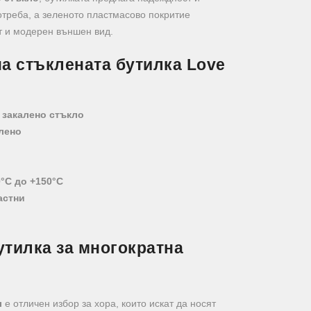
отреба, а зеленото пластмасово покритие
т и модерен външен вид.
а стъклената бутилка Love
 закалено стъкло
лено
0°C до +150°C
астни
утилка за многократна
л
е отличен избор за хора, които искат да носят