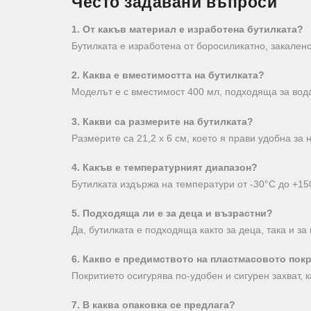
Често задавани въпроси
1. От какъв материал е изработена бутилката?
Бутилката е изработена от боросиликатно, закалено
2. Каква е вместимостта на бутилката?
Моделът е с вместимост 400 мл, подходяща за вода,
3. Какви са размерите на бутилката?
Размерите са 21,2 x 6 см, което я прави удобна за 
4. Какъв е температурният диапазон?
Бутилката издържа на температури от -30°C до +15
5. Подходяща ли е за деца и възрастни?
Да, бутилката е подходяща както за деца, така и за
6. Какво е предимството на пластмасовото пок
Покритието осигурява по-удобен и сигурен захват,
7. В каква опаковка се предлага?