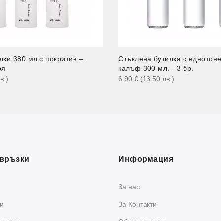
лки 380 мл с покритие –
Стъклена бутилка с еднотон
оя
калъф 300 мл. - 3 бр.
в.
)
6.90
€
(13.50
лв.
)
връзки
Информация
За нас
и
За Контакти