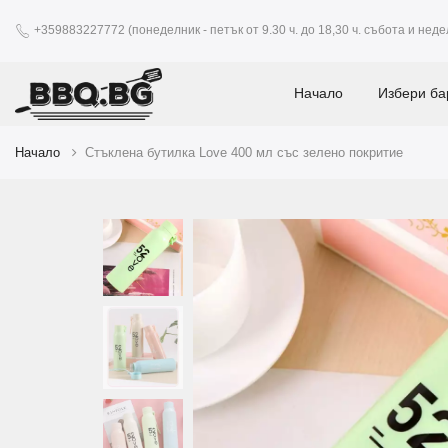
+359883227772 (понеделник - петък от 9.30 ч. до 18,30 ч. събота и недел
Начало
Избери ба
Начало
Стъклена бутилка Love 400 мл със зелено покритие