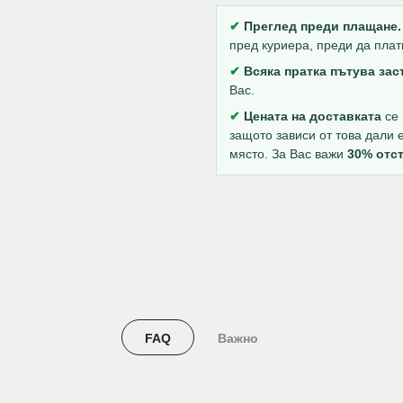
✔
Преглед преди плащане.
пред куриера, преди да плат
✔
Всяка пратка пътува за
Вас.
✔
Цената на доставката
се 
защото зависи от това дали 
място. За Вас важи
30% отст
FAQ
Важно