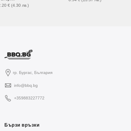
2.20
€
(4.30
лв.
)
гр. Бургас, България
info@bbq.bg
+359883227772
Бързи връзки