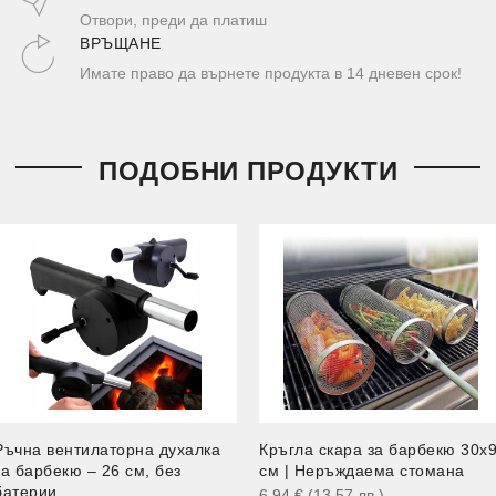
Отвори, преди да платиш
ВРЪЩАНЕ
Имате право да върнете продукта в 14 дневен срок!
ПОДОБНИ ПРОДУКТИ
Ръчна вентилаторна духалка
Кръгла скара за барбекю 30x
за барбекю – 26 см, без
см | Неръждаема стомана
батерии
6.94
€
(13.57
лв.
)