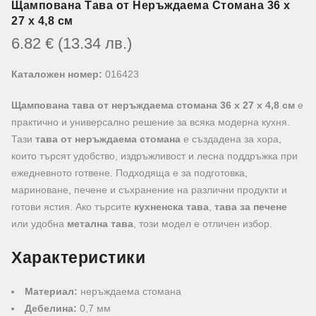
Щампована Тава от Неръждаема Стомана 36 x
27 x 4,8 см
6.82
€
(13.34
лв.
)
Каталожен номер:
016423
Щампована тава от неръждаема стомана 36 x 27 x 4,8 см
е
практично и универсално решение за всяка модерна кухня.
Тази
тава от неръждаема стомана
е създадена за хора,
които търсят удобство, издръжливост и лесна поддръжка при
ежедневното готвене. Подходяща е за подготовка,
мариноване, печене и съхранение на различни продукти и
готови ястия. Ако търсите
кухненска тава
,
тава за печене
или удобна
метална тава
, този модел е отличен избор.
Характеристики
Материал:
неръждаема стомана
Дебелина:
0,7 мм