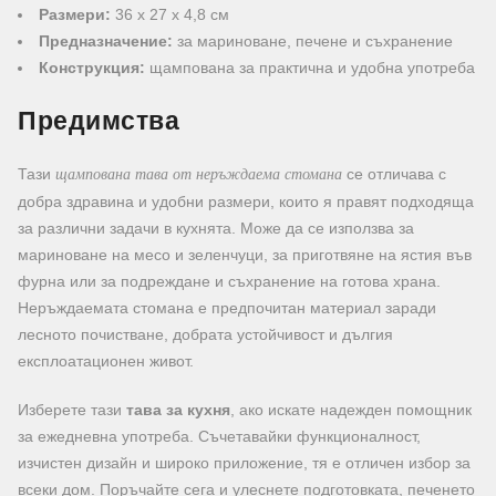
Размери:
36 x 27 x 4,8 см
Предназначение:
за мариноване, печене и съхранение
Конструкция:
щампована за практична и удобна употреба
Предимства
Тази
се отличава с
щампована тава от неръждаема стомана
добра здравина и удобни размери, които я правят подходяща
за различни задачи в кухнята. Може да се използва за
мариноване на месо и зеленчуци, за приготвяне на ястия във
фурна или за подреждане и съхранение на готова храна.
Неръждаемата стомана е предпочитан материал заради
лесното почистване, добрата устойчивост и дългия
експлоатационен живот.
Изберете тази
тава за кухня
, ако искате надежден помощник
за ежедневна употреба. Съчетавайки функционалност,
изчистен дизайн и широко приложение, тя е отличен избор за
всеки дом. Поръчайте сега и улеснете подготовката, печенето