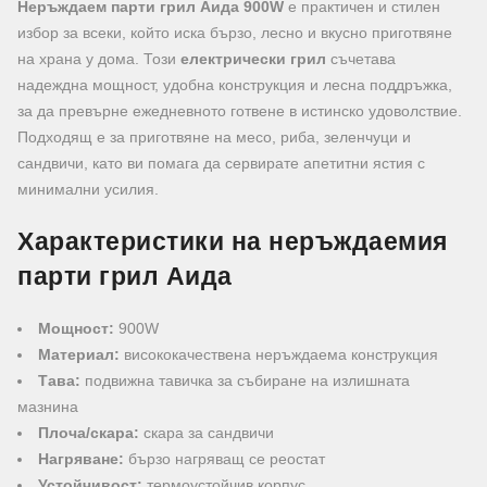
Неръждаем парти грил Аида 900W
е практичен и стилен
избор за всеки, който иска бързо, лесно и вкусно приготвяне
на храна у дома. Този
електрически грил
съчетава
надеждна мощност, удобна конструкция и лесна поддръжка,
за да превърне ежедневното готвене в истинско удоволствие.
Подходящ е за приготвяне на месо, риба, зеленчуци и
сандвичи, като ви помага да сервирате апетитни ястия с
минимални усилия.
Характеристики на неръждаемия
парти грил Аида
Мощност:
900W
Материал:
висококачествена неръждаема конструкция
Тава:
подвижна тавичка за събиране на излишната
мазнина
Плоча/скара:
скара за сандвичи
Нагряване:
бързо нагряващ се реостат
Устойчивост:
термоустойчив корпус