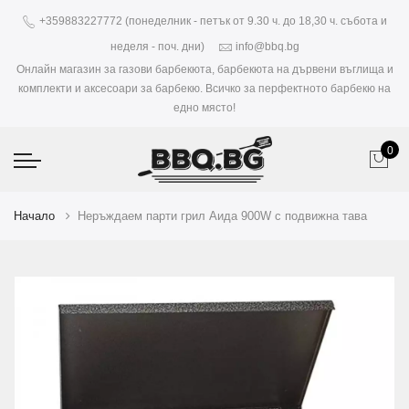
+359883227772 (понеделник - петък от 9.30 ч. до 18,30 ч. събота и
неделя - поч. дни)
info@bbq.bg
Онлайн магазин за газови барбекюта, барбекюта на дървени въглища и
комплекти и аксесоари за барбекю. Всичко за перфектното барбекю на
едно място!
0
Начало
Неръждаем парти грил Аида 900W с подвижна тава