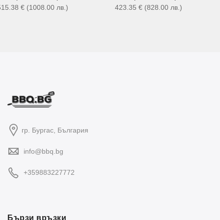
515.38
€
(1008.00
лв.
)
423.35
€
(828.00
лв.
)
гр. Бургас, България
info@bbq.bg
+359883227772
Бързи връзки