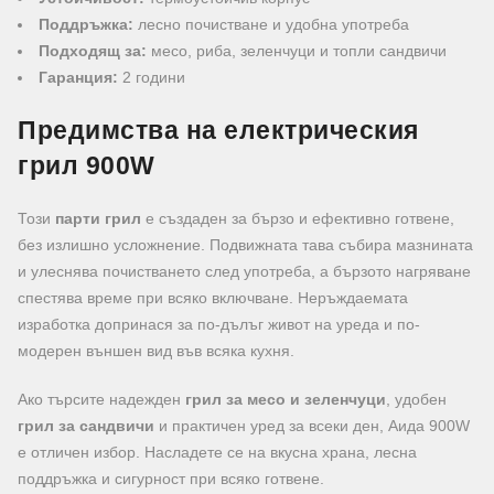
Поддръжка:
лесно почистване и удобна употреба
Подходящ за:
месо, риба, зеленчуци и топли сандвичи
Гаранция:
2 години
Предимства на електрическия
грил 900W
Този
парти грил
е създаден за бързо и ефективно готвене,
без излишно усложнение. Подвижната тава събира мазнината
и улеснява почистването след употреба, а бързото нагряване
спестява време при всяко включване. Неръждаемата
изработка допринася за по-дълъг живот на уреда и по-
модерен външен вид във всяка кухня.
Ако търсите надежден
грил за месо и зеленчуци
, удобен
грил за сандвичи
и практичен уред за всеки ден, Аида 900W
е отличен избор. Насладете се на вкусна храна, лесна
поддръжка и сигурност при всяко готвене.