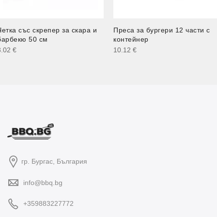
Четка със скрепер за скара и
Преса за бургери 12 части с
барбекю 50 см
контейнер
3.02
€
10.12
€
гр. Бургас, България
info@bbq.bg
+359883227772