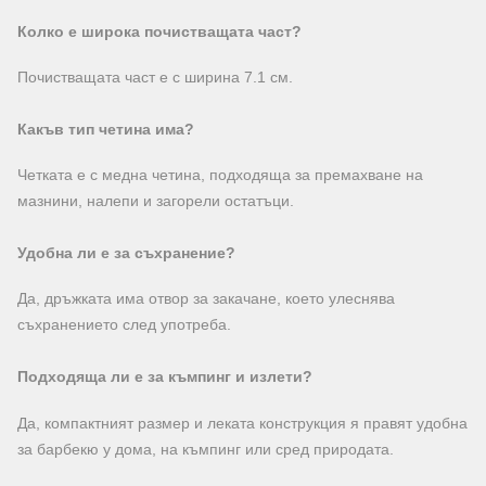
Колко е широка почистващата част?
Почистващата част е с ширина 7.1 см.
Какъв тип четина има?
Четката е с медна четина, подходяща за премахване на
мазнини, налепи и загорели остатъци.
Удобна ли е за съхранение?
Да, дръжката има отвор за закачане, което улеснява
съхранението след употреба.
Подходяща ли е за къмпинг и излети?
Да, компактният размер и леката конструкция я правят удобна
за барбекю у дома, на къмпинг или сред природата.