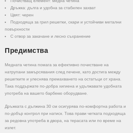
Почистващ елемент: медна четина
Дръжка: дълга и удобна за стабилен захват
Цвят: черен
Подходяща за грил решетки, скари и устойчиви метални
повърхности
С отвор за закачане и лесно съхранение
Предимства
Медната четина помага за ефективно почистване на
натрупани замърсявания след печене, като достига между
решетките и улеснява премахването на остатъци от храна.
Така поддържате по-добра хигиена и удължавате удобната
употреба на вашето барбекю оборудване.
Дръжката с дължина 30 см осигурява по-комфортна работа и
по-добър контрол при натиск. Това прави четката подходяща
за редовна употреба в двора, на терасата или по време на
излет.