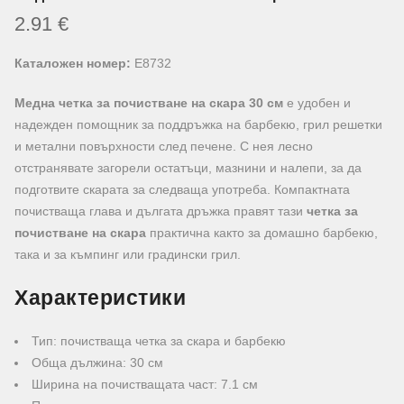
2.91
€
Каталожен номер:
E8732
Медна четка за почистване на скара 30 см
е удобен и
надежден помощник за поддръжка на барбекю, грил решетки
и метални повърхности след печене. С нея лесно
отстранявате загорели остатъци, мазнини и налепи, за да
подготвите скарата за следваща употреба. Компактната
почистваща глава и дългата дръжка правят тази
четка за
почистване на скара
практична както за домашно барбекю,
така и за къмпинг или градински грил.
Характеристики
Тип: почистваща четка за скара и барбекю
Обща дължина: 30 см
Ширина на почистващата част: 7.1 см