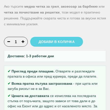
Ако търсите
медна четка за грил
,
аксесоар за барбекю
или
четка за почистване на решетки
, този модел е практично
решение. Поддържайте скарата чиста и готова за вкусни ястия
с минимални усилия.
ДОБАВИ В КОЛИЧКА
Доставка: 1-3 работни дни
✔
Преглед преди плащане.
Отваряте и разглеждате
пратката в офиса или пред куриера, преди да платите.
✔
Всяка пратка пътува застрахована
- при щета или
загуба рискът не е за Вас.
✔
Цената на доставката
се изчислява на последната
стъпка от поръчката, защото зависи от това дали е до
офис на Еконт или до адрес и от населеното място. За