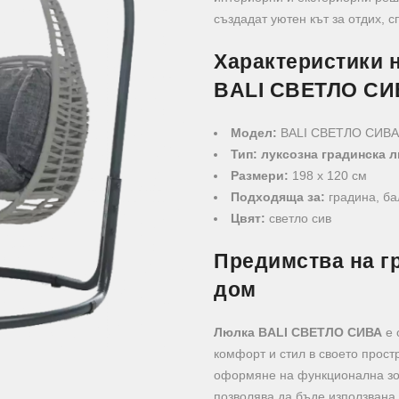
създадат уютен кът за отдих, 
Характеристики 
BALI СВЕТЛО СИ
Модел:
BALI СВЕТЛО СИВА
Тип:
луксозна градинска 
Размери:
198 х 120 см
Подходяща за:
градина, ба
Цвят:
светло сив
Предимства на г
дом
Люлка BALI СВЕТЛО СИВА
е 
комфорт и стил в своето прост
оформяне на функционална зон
позволява да бъде използвана 