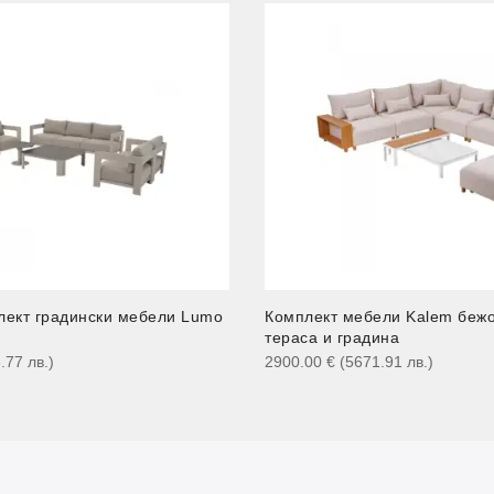
лект градински мебели Lumo
Комплект мебели Kalem бежо
тераса и градина
6.77
лв.
)
2900.00
€
(5671.91
лв.
)