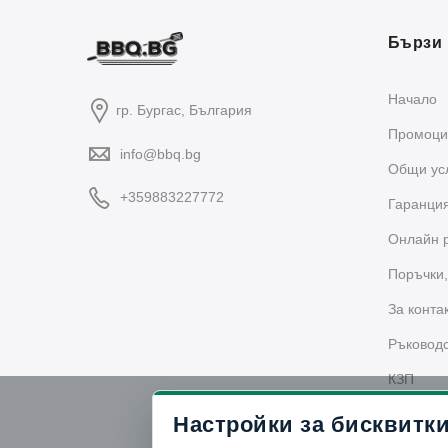
Бързи 
Начало
гр. Бургас, България
Промоци
info@bbq.bg
Общи ус
+359883227772
Гаранци
Oнлайн 
Поръчки,
За конта
Ръководс
КЗП
B2B
Настройки за бисквитк