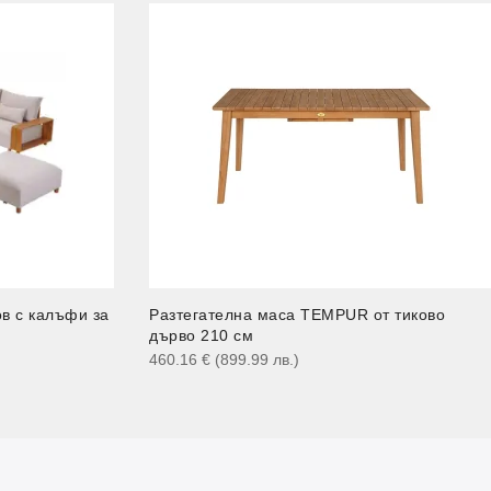
в с калъфи за
Разтегателна маса TEMPUR от тиково
дърво 210 см
460.16
€
(899.99
лв.
)