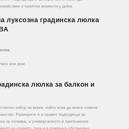
спокойствие и приятни моменти у дома.
на луксозна градинска люлка
ВА
люлка
лкон или дом
радинска люлка за балкон и
отличен избор за всеки, който иска да внесе повече
ранство. Размерите ѝ я правят подходяща за
а за почивка, а универсалното ѝ приложение
както на открито, така и в домашна обстановка.