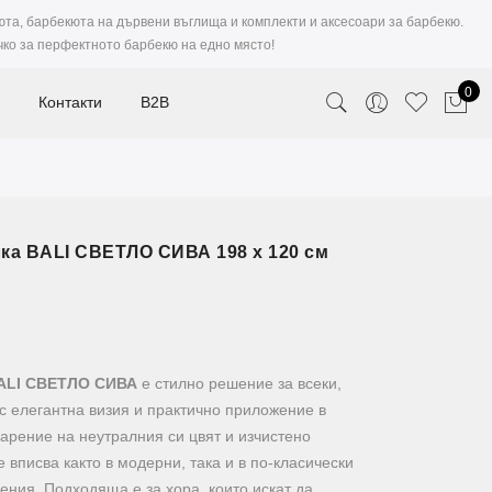
юта, барбекюта на дървени въглища и комплекти и аксесоари за барбекю.
чко за перфектното барбекю на едно място!
0
Контакти
B2B
ка BALI СВЕТЛО СИВА 198 х 120 см
BALI СВЕТЛО СИВА
е стилно решение за всеки,
с елегантна визия и практично приложение в
арение на неутралния си цвят и изчистено
 вписва както в модерни, така и в по-класически
ния. Подходяща е за хора, които искат да