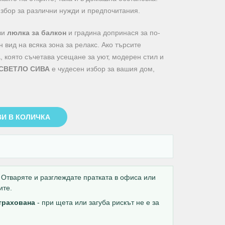
збор за различни нужди и предпочитания.
зи
люлка за балкон
и градина допринася за по-
вид на всяка зона за релакс. Ако търсите
а
, която съчетава усещане за уют, модерен стил и
 СВЕТЛО СИВА
е чудесен избор за вашия дом,
И В КОЛИЧКА
Отваряте и разглеждате пратката в офиса или
ите.
страхована
- при щета или загуба рискът не е за