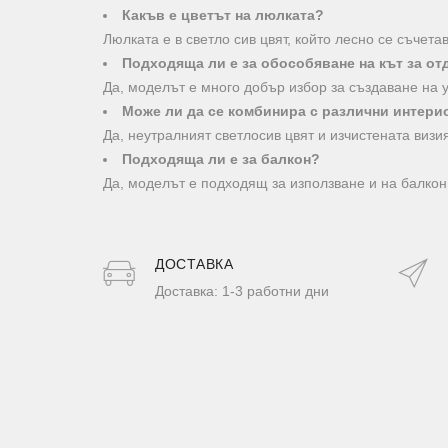
Какъв е цветът на люлката?
Люлката е в светло сив цвят, който лесно се съчет
Подходяща ли е за обособяване на кът за от
Да, моделът е много добър избор за създаване на у
Може ли да се комбинира с различни интери
Да, неутралният светлосив цвят и изчистената визи
Подходяща ли е за балкон?
Да, моделът е подходящ за използване и на балкон,
ДОСТАВКA
Доставка: 1-3 работни дни