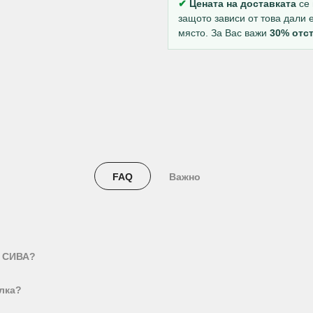
✔
Цената на доставката
се 
защото зависи от това дали 
място. За Вас важи
30% отст
FAQ
Важно
О СИВА?
лка?