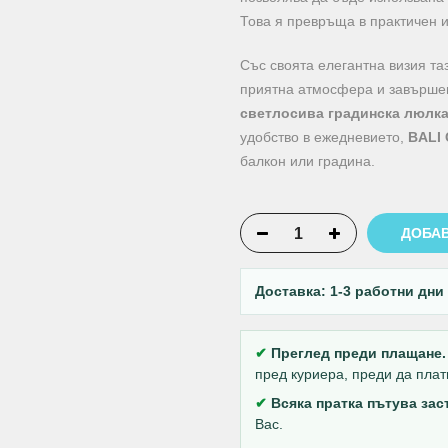
Това я превръща в практичен и
Със своята елегантна визия та
приятна атмосфера и завършен 
светлосива градинска люлк
удобство в ежедневието,
BALI
балкон или градина.
ДОБАВ
Доставка: 1-3 работни дни
✔
Преглед преди плащане.
пред куриера, преди да плат
✔
Всяка пратка пътува за
Вас.