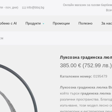
Онлайн магазин за газови барбек
я - поч. дни)
info@bbq.bg
Вси
рбекю с AI
Продукти
Промоции
Полезно
За нас
см
Луксозна градинска люл
385.00
€
(752.99
лв.
)
Каталожен номер:
0195479
Луксозна градинска люлка 
който търси
градинска люлка
различни пространства. Благод
излъчване, този модел лесно се
интериорни и екстериорни реше