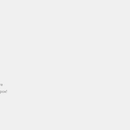
те
рок!